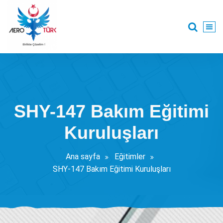
İçeriğe
geç
Havacılık alanında danışmanlık ve eğitim.
SHY-147 Bakım Eğitimi
Kuruluşları
Ana sayfa
Eğitimler
SHY-147 Bakım Eğitimi Kuruluşları