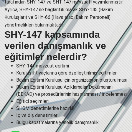
tarafından SHY-147 ve SHT-147 mevzuatı yayımlanmıştır.
Ayrıca, SHY-147 ile bağlantılı olarak SHY-145 (Bakım
Kuruluşları) ve SHY-66 (Hava aracı Bakım Personeli)
yönetmelikleri bulunmaktadır.
SHY-147 kapsamında
verilen danışmanlık ve
eğitimler nelerdir?
SHY-147 mevzuat eğitimi
Kuruluş ihtiyaçlarına göre özelleştirilmiş eğitimler
Bakım Eğitimi Kuruluşu için organizasyon oluşturulması
Bakım Eğitimi Kuruluşu Açıklamalar Dokümanını
(BEKAD) ve prosedürlerinin hazırlanması / incelenmesi
Eğitici seçimleri
SHGM denetimlerine hazırlık
İç ve dış denetimler
Bulgu kapatmalarına yönelik danışmanlık